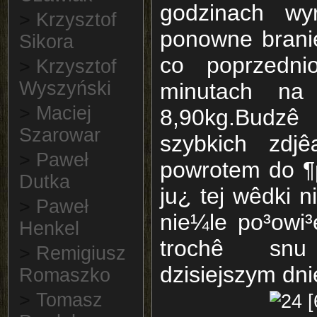
godzinach w
>
Krzysztof
ponowne brani
Sikora
co poprzedni
>
Krzysztof
Wyszyński
minutach na
>
Maciej
8,90kg.Budz
Szarowar
szybkich zdj
>
Paweł
powrotem do ¶
Dutka
ju¿ tej wêdki 
>
Paweł
nie¼le po³owi³
Henkel
trochê sn
>
Remigiusz
dzisiejszym dn
Romaszko
>
Tomasz