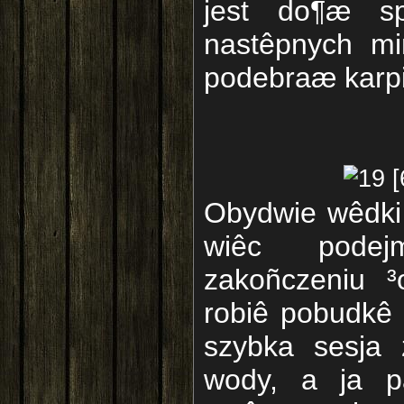
jest do¶æ sp
nastêpnych mi
podebraæ karpi
Obydwie wêdki
wiêc podej
zakoñczeniu ³
robiê pobudkê
szybka sesja 
wody, a ja pa