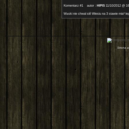
Komentarz #1
autor :
HIPIS
11/10/2012 @ 16
W±ski nie chwal siê Wiesiu na 3 stawie mia³ 
Strona 