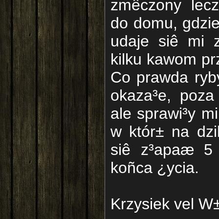
zmêczony lecz
do domu, gdzie
udaje siê mi 
kilku kawom pr
Co prawda ryb
okaza³e, poza
ale sprawi³y m
w któr± na dzi
siê z³apaæ 5
koñca ¿ycia.
Krzysiek vel W