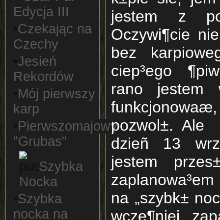
Edycja III
jestem z p
•
Czekając na
Oczywi¶cie ni
Czechy
bez karpiowe
•
Jesień
ciep³ego ¶piw
Rekordów
rano jestem 
•
Mój pierwszy
funkcjonowaæ, 
karp
pozwol±. Ale 
•
Pierwszomajowy
"Grubas"
dzieñ 13 wrz
jestem przes
Szybka
zaplanowa³em s
Nocka
na „szybk± noc
•
Szybka
nocka na
wcze¶niej za