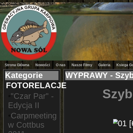
Strona Główna
Nowości
O nas
Nasze Filmy
Galeria
Ksiega G
Kategorie
WYPRAWY - Szyb
FOTORELACJE
Szyb
•
"Czar Par" -
Edycja II
•
Carpmeeting
w Cottbus