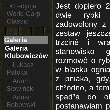
Jest dopiero 
•
XI edycja
World Carp
dwie rybki
Classic
zadowolony z 
zestaw jeszc
Galeria
trzcinê i wr
Galeria
stanowisko g
Klubowiczów
rozmowê o ryb
>
Łukasz
w blasku ogni
Patoka
z pniaka, gdy
>
Adam
ch³odno, a tem
Słowiński
spad³a do o
>
Adrian
Bobowski
postanawiam p