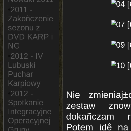
•
2011 -
Zakoñczenie
sezonu z
DVD KARP i
NG
•
2012 - IV
Lubuski
Puchar
Karpiowy
•
2012 -
Nie zmieniaj
Spotkanie
zestaw zno
Integracyjne
dokañczam ro
Operacyjnej
Potem idê na 
Grupy