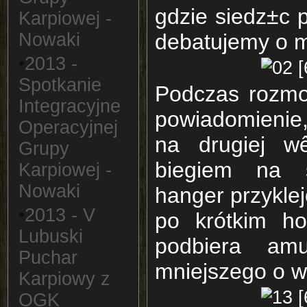
gdzie siedz±c 
Karpiowej -
Nowaki
debatujemy o m
•
2013 -
Spotkanie
Podczas rozmo
Integracyjne
powiadomienie
Operacyjnej
na drugiej w
Grupy
biegiem na s
Karpiowej -
Nowaki
hanger przyklej
•
2013 - V
po krótkim ho
Lubuski
podbiera amu
Puchar
mniejszego o w
Karpiowy z
OGK