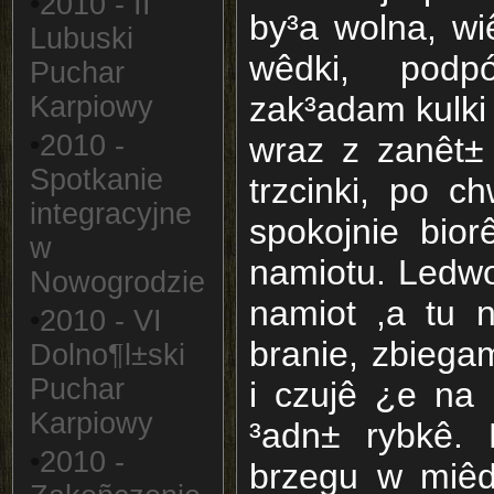
•
2010 - II
by³a wolna, w
Lubuski
wêdki, podp
Puchar
zak³adam kulki 
Karpiowy
•
2010 -
wraz z zanêt±
Spotkanie
trzcinki, po ch
integracyjne
spokojnie bior
w
namiotu. Ledwo
Nowogrodzie
namiot ,a tu 
•
2010 - VI
branie, zbiega
Dolno¶l±ski
Puchar
i czujê ¿e na
Karpiowy
³adn± rybkê. 
•
2010 -
brzegu w miêd