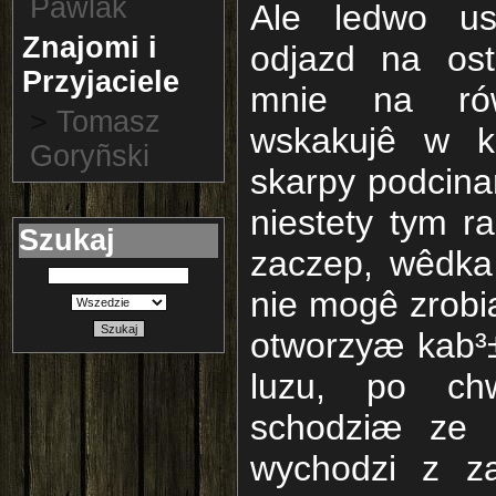
Pawlak
Ale ledwo us
Znajomi i
odjazd na ost
Przyjaciele
mnie na ró
>
Tomasz
wskakujê w k
Goryñski
skarpy podcina
niestety tym 
Szukaj
zaczep, wêdka 
nie mogê zrob
Szukaj
otworzyæ kab³±
luzu, po chw
schodziæ ze 
wychodzi z za