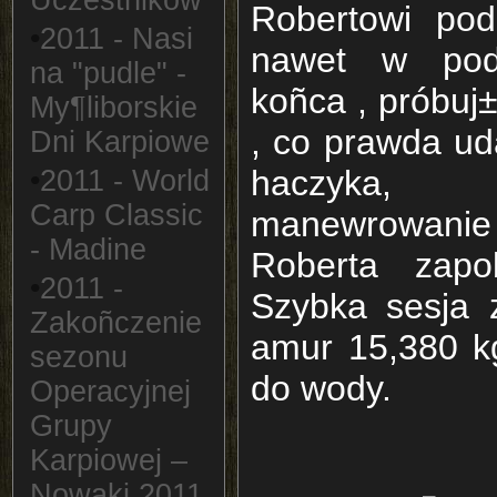
Uczestników
Robertowi pod
•
2011 - Nasi
nawet w pod
na "pudle" -
koñca , próbuj
My¶liborskie
, co prawda ud
Dni Karpiowe
haczyka, 
•
2011 - World
Carp Classic
manewrowanie 
- Madine
Roberta zapob
•
2011 -
Szybka sesja 
Zakoñczenie
amur 15,380 k
sezonu
do wody.
Operacyjnej
Grupy
Karpiowej –
Nowaki 2011