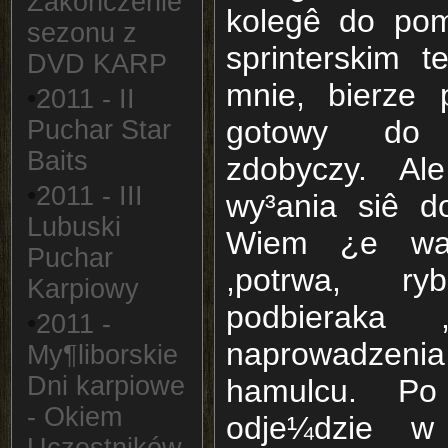
Zakoñczenie
kolegê do pom
sezonu z
sprinterskim 
DVD KARP
mnie, bierze 
•
2011 - II
gotowy do 
Puchar Star
Baits
zdobyczy. Ale
•
2011 - III
wy³ania siê 
Lubuski
Wiem ¿e wal
Puchar
,potrwa, r
Karpiowy
podbieraka 
•
2011 -
naprowadzenia
My¶liborskie
Dni karpiowe
hamulcu. Po
- Okiem
odje¼dzie w