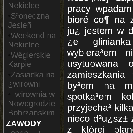
Nekielce
pracy wpadam
•
S³oneczna
biorê co¶ na 
Jesieñ
ju¿ jestem w d
•
Weekend na
¿e glinian
Nekielce
wybiera³em ni
•
Wêgierskie
usytuowana 
Karpie
zamieszkania 
•
Zasiadka na
¿wirowni
by³em na mi
•
¯wirownia w
spotka³em ko
Nowogrodzie
przyjecha³ kilk
Bobrzañskim
nieco d³u¿sz± 
ZAWODY
z której pl