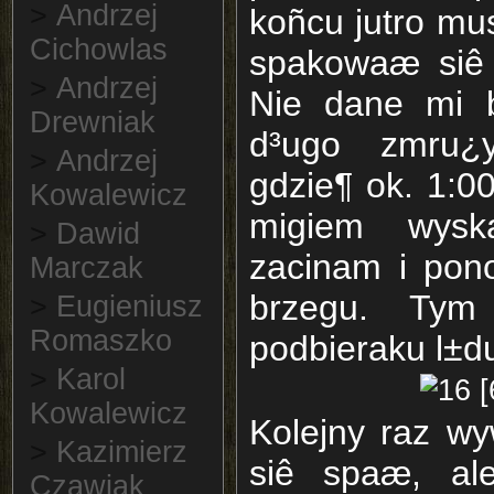
>
Andrzej
koñcu jutro mu
Cichowlas
spakowaæ siê 
>
Andrzej
Nie dane mi b
Drewniak
d³ugo zmru¿
>
Andrzej
gdzie¶ ok. 1:0
Kowalewicz
migiem wysk
>
Dawid
zacinam i pon
Marczak
brzegu. Ty
>
Eugieniusz
Romaszko
podbieraku l±du
>
Karol
Kowalewicz
Kolejny raz w
>
Kazimierz
siê spaæ, al
Czawiak