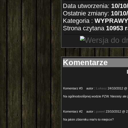
Data utworzenia:
10/10
Ostatnie zmiany:
10/10
Kategoria :
WYPRAW
Strona czytana
10953 r
Komentarze
Komentarz #3
autor :
Lukasz
24/10/2012 @ 
Na ogólnodostêpnej wodzie PZW. Niestety ale 
Komentarz #2
autor :
pawel
23/10/2012 @ 2
Na jakim zbiorniku mia³o to miejsce?