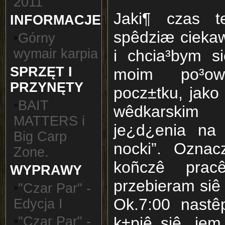
2011
Jaki¶ czas 
INFORMACJE
spêdziæ cieka
•
Górny
wymair karpia
i chcia³bym s
SPRZĘT I
moim po³o
PRZYNĘTY
pocz±tku, jako
•
BAIT
wêdkarskim
MATTERS i
je¿d¿enia na 
Big Carp
nocki”. Ozna
Zone.
koñczê pra
WYPRAWY
przebieram siê 
•
"Czar Par" -
Ok.7:00 nastê
Edycja I
•
"Czar Par" -
k±piê siê, jem