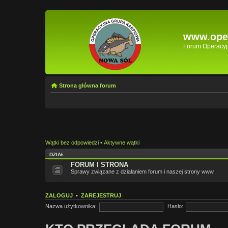
www.oper
Forum Operacyjn
Strona główna forum
Wątki bez odpowiedzi
•
Aktywne wątki
DZIAŁ
FORUM I STRONA
Sprawy związane z działaniem forum i naszej strony www
ZALOGUJ
•
ZAREJESTRUJ
Nazwa użytkownika:
Hasło: